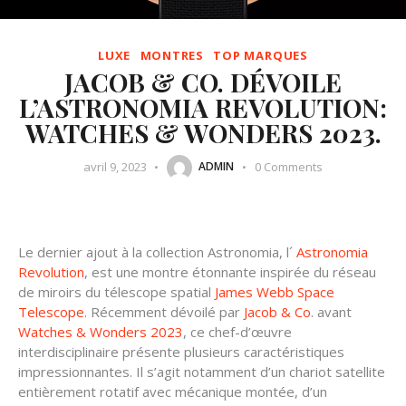
LUXE
MONTRES
TOP MARQUES
JACOB & CO. DÉVOILE
L’ASTRONOMIA REVOLUTION:
WATCHES & WONDERS 2023.
avril 9, 2023
0
Comments
ADMIN
Le dernier ajout à la collection Astronomia, l´
Astronomia
Revolution
, est une montre étonnante inspirée du réseau
de miroirs du télescope spatial
James Webb Space
Telescope
. Récemment dévoilé par
Jacob & Co
. avant
Watches & Wonders 2023
, ce chef-d’œuvre
interdisciplinaire présente plusieurs caractéristiques
impressionnantes. Il s’agit notamment d’un chariot satellite
entièrement rotatif avec mécanique montée, d’un