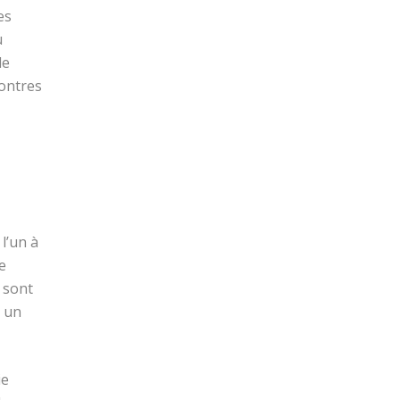
es
u
de
montres
l’un à
e
s sont
t un
ie