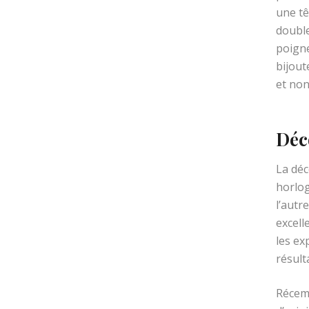
une tê
double
poigne
bijout
et non
Déc
La déc
horlog
l’autr
excell
les ex
résult
Récemm