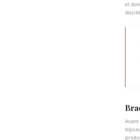
et don
discrè
Bra
Avant 
bijoux
produi