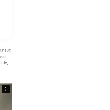
s haut
ussi
s-le,