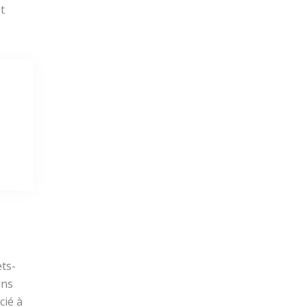
et
ets-
ins
cié à