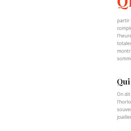
Q
partir
comple
l’heur
totale
montre
sommes
Qui
On dit
l’horl
souven
joaille