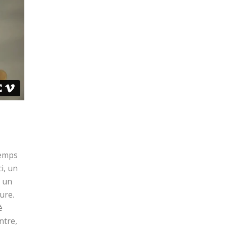
temps
i, un
e un
ure.
é
ntre,