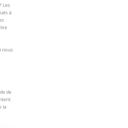
? Les
qués à
es
lire
s
i nous
nde de
untent
 la