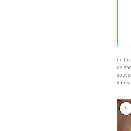
Ce fai
de gam
souven
leur va