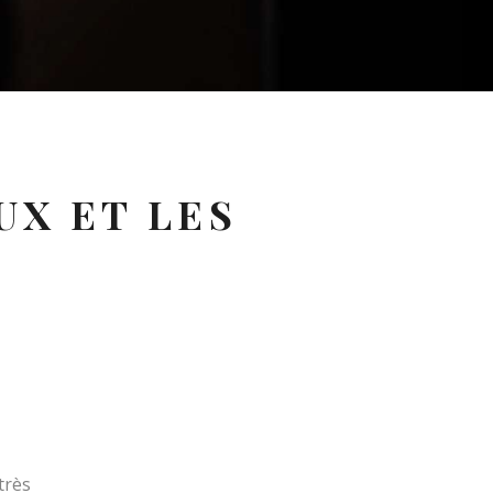
UX ET LES
très