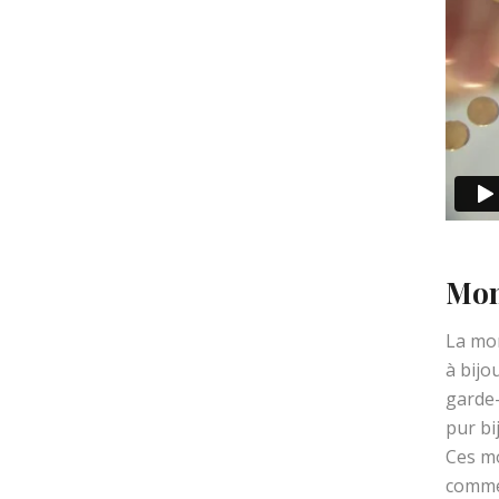
Mon
La mon
à bijo
garde-
pur bi
Ces mo
comme