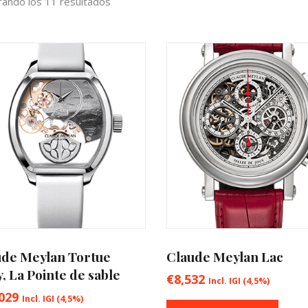
ando los 11 resultados
ude Meylan Tortue
Claude Meylan Lac
, La Pointe de sable
€
8,532
Incl. IGI (4,5%)
029
Incl. IGI (4,5%)