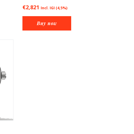
€
2,821
Incl. IGI (4,5%)
Buy now