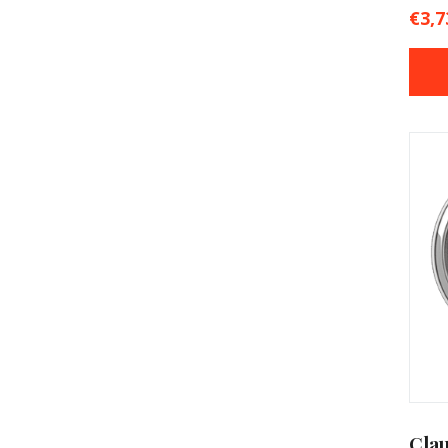
€
3,7
Cla