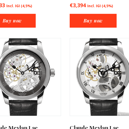
33
€
3,394
Incl. IGI (4,5%)
Incl. IGI (4,5%)
Buy now
Buy now
ude Meylan Lac
Claude Meylan Lac