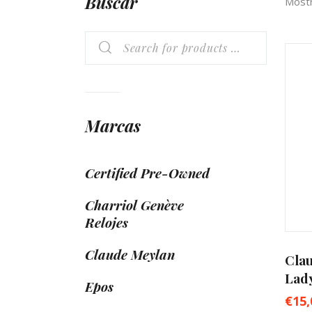
Buscar
Mostr
Marcas
Certified Pre-Owned
Charriol Genève
Relojes
Claude Meylan
Cla
Lady
Epos
€
15,