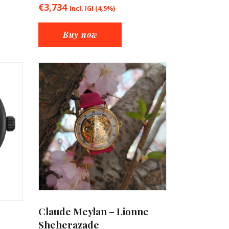
€
3,734
Incl. IGI (4,5%)
Buy now
Claude Meylan – Lionne
Sheherazade