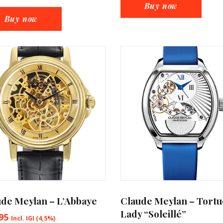
Buy now
Buy now
de Meylan – L’Abbaye
Claude Meylan – Tortu
Lady “Soleillé”
95
Incl. IGI (4,5%)