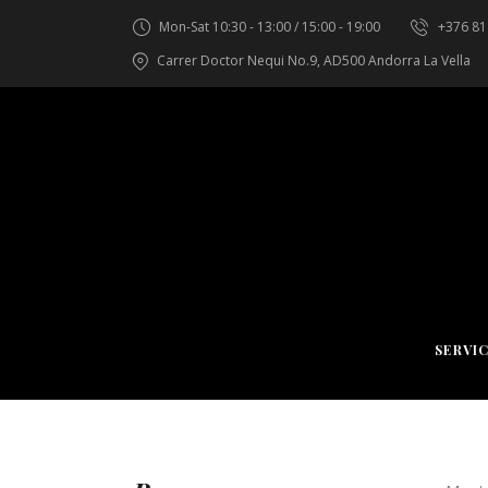
Mon-Sat 10:30 - 13:00 / 15:00 - 19:00
+376 8
Carrer Doctor Nequi No.9, AD500 Andorra La Vella
SERVI