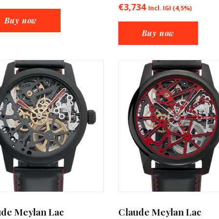
€
3,734
Incl. IGI (4,5%)
Buy now
Buy now
ude Meylan Lac
Claude Meylan Lac