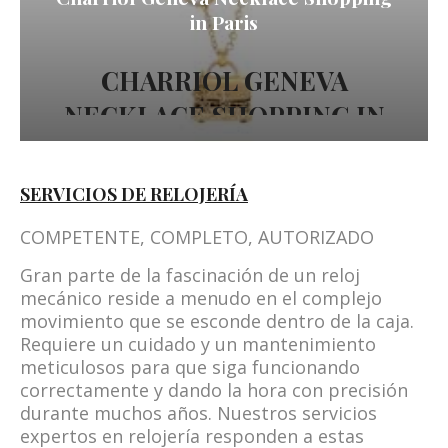
in Paris
CHARRIOL GENEVA
NECKLACE SHOPPING IN
PARIS
SERVICIOS DE RELOJERÍA
Este collar Charriol está fabricado en latón con
COMPETENTE, COMPLETO, AUTORIZADO
un brillante acabado en tono dorado e
incorpora un colgante de bolso adornado con
Gran parte de la fascinación de un reloj
el logotipo de la marca. El icónico diseño de
mecánico reside a menudo en el complejo
círculo de cable trenzado de la cadena añade
movimiento que se esconde dentro de la caja.
un toque de sofisticación.
Requiere un cuidado y un mantenimiento
meticulosos para que siga funcionando
correctamente y dando la hora con precisión
durante muchos años. Nuestros servicios
expertos en relojería responden a estas