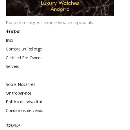
Portem rellotges i experiència excepcionals
Mapa
Inici
Compra un Rellotge
Certified Pre-Owned
Serveis
Mapa
Sobre Nosaltres
On trobar-nos
Política de privacitat
Condicions de venda
Xarxe