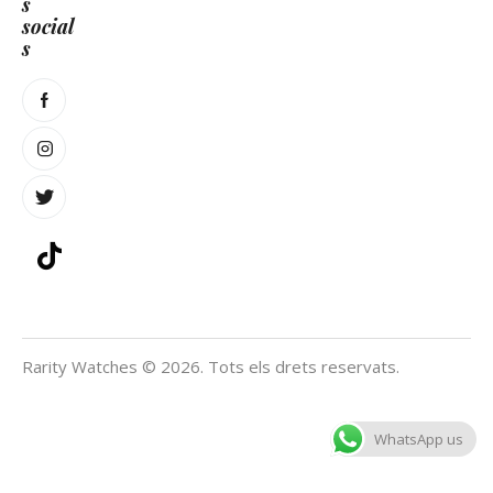
s
social
s
Rarity Watches © 2026. Tots els drets reservats.
WhatsApp us