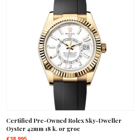
Certified Pre-Owned Rolex Sky-Dweller
Oyster 42mm 18 k. or groc
€
38,995