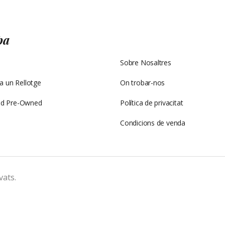
pa
Mapa
Sobre Nosaltres
 un Rellotge
On trobar-nos
ied Pre-Owned
Política de privacitat
s
Condicions de venda
vats.