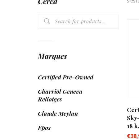
Cerca
S'est
Marques
Certified Pre-Owned
Charriol Geneva
Rellotges
Cer
Claude Meylan
Sky
18 k
Epos
€
38,