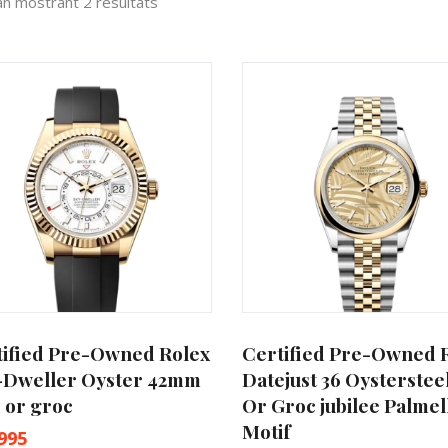
an mostrant 2 resultats
tified Pre-Owned Rolex
Certified Pre-Owned 
-Dweller Oyster 42mm
Datejust 36 Oysterstee
. or groc
Or Groc jubilee Palmel
Motif
995