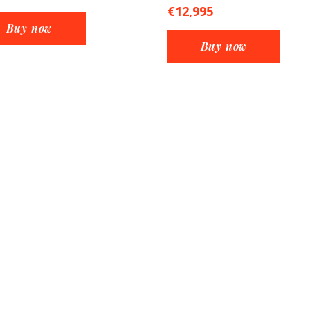
€
12,995
Buy now
Buy now