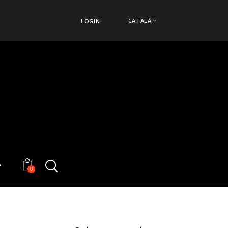
CATALÀ
LOGIN
À
0