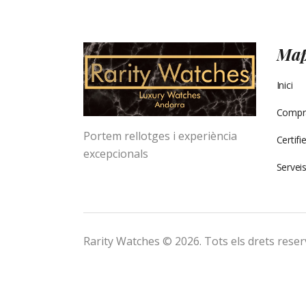
Ma
Inici
Compra
Portem rellotges i experiència
Certif
excepcionals
Servei
Rarity Watches © 2026. Tots els drets reser