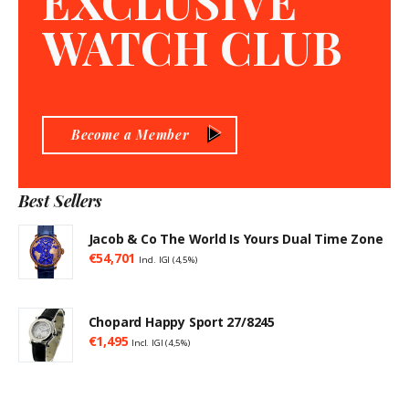
EXCLUSIVE
WATCH CLUB
Become a Member
Best Sellers
Jacob & Co The World Is Yours Dual Time Zone
€
54,701
Incl. IGI (4,5%)
Chopard Happy Sport 27/8245
€
1,495
Incl. IGI (4,5%)