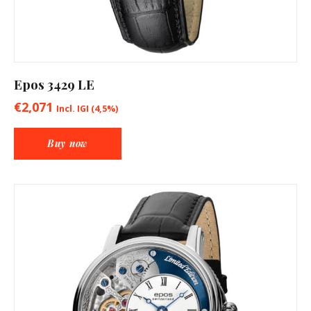
Epos 3429 LE
€
2,071
Incl. IGI (4,5%)
Buy now