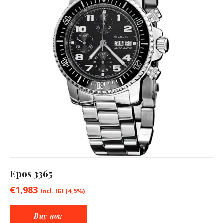
Epos 3365
€
1,983
Incl. IGI (4,5%)
Buy now