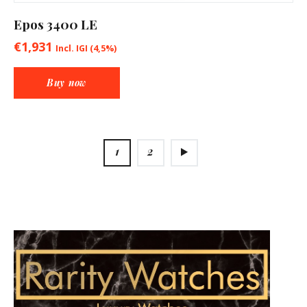
Epos 3400 LE
€
1,931
Incl. IGI (4,5%)
Buy now
→
1
2