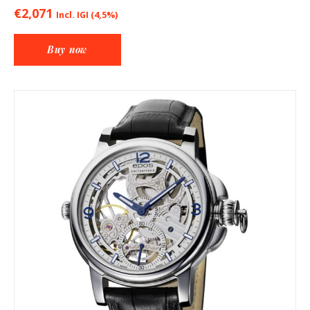
€
2,071
Incl. IGI (4,5%)
Buy now