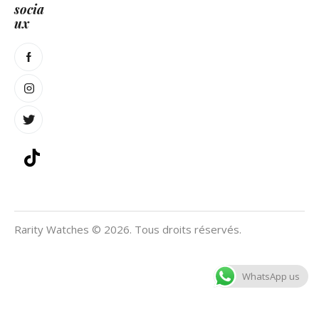
socia
ux
Rarity Watches © 2026. Tous droits réservés.
WhatsApp us
Català
(
Catalan
)
English
(
Anglais
)
Français