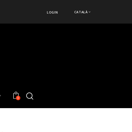
CATALÀ
LOGIN
À
0