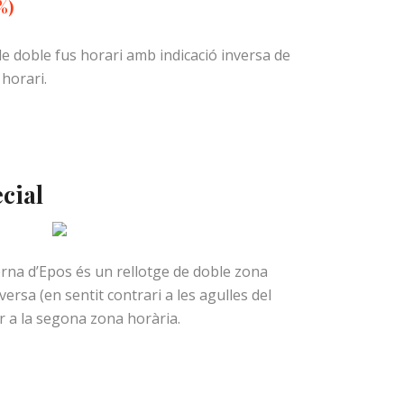
%)
 de doble fus horari amb indicació inversa de
horari.
cial
erna d’Epos és un rellotge de doble zona
ersa (en sentit contrari a les agulles del
r a la segona zona horària.