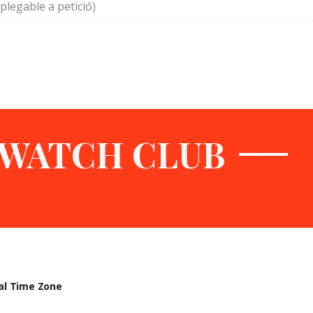
a plegable a petició)
 WATCH CLUB
ual Time Zone