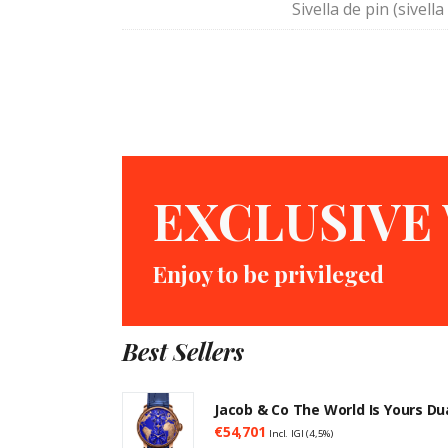
Sivella de pin (sivell
EXCLUSIVE
Enjoy to be privileged
Best Sellers
Jacob & Co The World Is Yours D
€
54,701
Incl. IGI (4,5%)