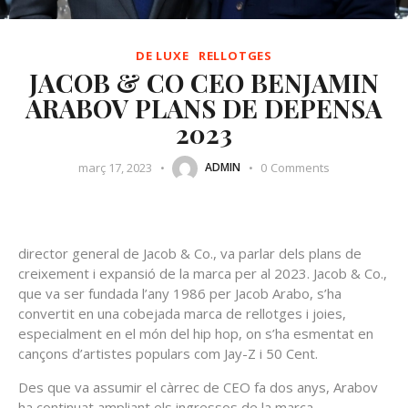
DE LUXE
RELLOTGES
JACOB & CO CEO BENJAMIN
ARABOV PLANS DE DEPENSA
2023
març 17, 2023
0
Comments
ADMIN
director general de Jacob & Co., va parlar dels plans de
creixement i expansió de la marca per al 2023. Jacob & Co.,
que va ser fundada l’any 1986 per Jacob Arabo, s’ha
convertit en una cobejada marca de rellotges i joies,
especialment en el món del hip hop, on s’ha esmentat en
cançons d’artistes populars com Jay-Z i 50 Cent.
Des que va assumir el càrrec de CEO fa dos anys, Arabov
ha continuat ampliant els ingressos de la marca,