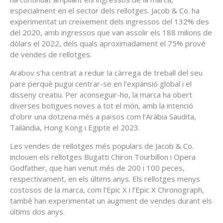
especialment en el sector dels rellotges. Jacob & Co. ha
experimentat un creixement dels ingressos del 132% des
del 2020, amb ingressos que van assolir els 188 milions de
dòlars el 2022, dels quals aproximadament el 75% prové
de vendes de rellotges.
Arabov s’ha centrat a reduir la càrrega de treball del seu
pare perquè pugui centrar-se en l’expansió global i el
disseny creatiu. Per aconseguir-ho, la marca ha obert
diverses botigues noves a tot el món, amb la intenció
d’obrir una dotzena més a països com l’Aràbia Saudita,
Tailàndia, Hong Kong i Egipte el 2023.
Les vendes de rellotges més populars de Jacob & Co.
inclouen els rellotges Bugatti Chiron Tourbillon i Opera
Godfather, que han venut més de 200 i 100 peces,
respectivament, en els últims anys. Els rellotges menys
costosos de la marca, com l’Epic X i l’Epic X Chronograph,
també han experimentat un augment de vendes durant els
últims dos anys.