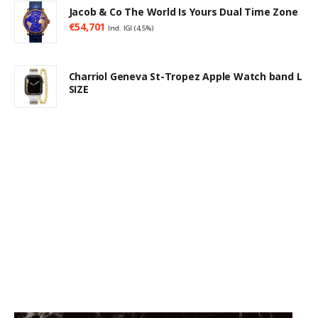
Jacob & Co The World Is Yours Dual Time Zone
€
54,701
Incl. IGI (4,5%)
Charriol Geneva St-Tropez Apple Watch band L
SIZE